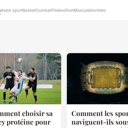
u
Autre sport
Basket
Combat
Fitness
Foot
Musculation
Velo
ment choisir sa
Comment les spor
y protéine pour
naviguent-ils sous