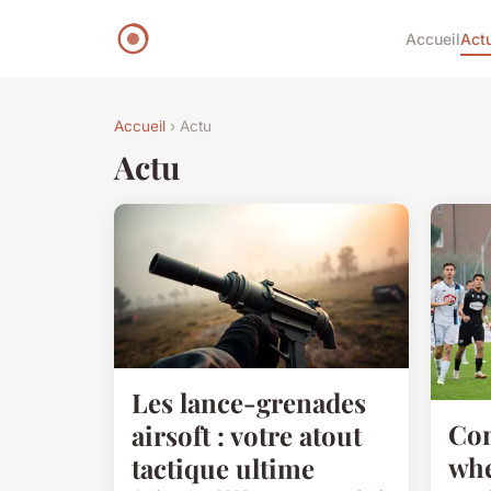
Accueil
Act
Accueil
› Actu
Actu
Les lance-grenades
Com
airsoft : votre atout
whe
tactique ultime