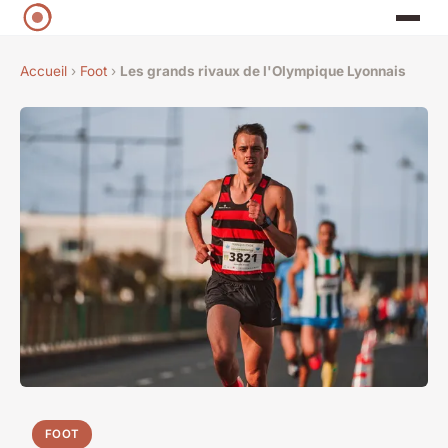
Accueil
›
Foot
›
Les grands rivaux de l'Olympique Lyonnais
FOOT