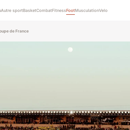
u
Autre sport
Basket
Combat
Fitness
Foot
Musculation
Velo
Coupe de France