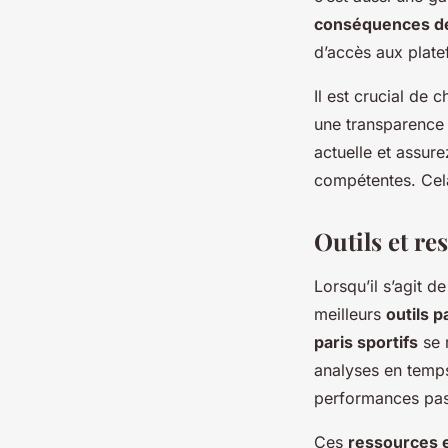
conséquences des
d’accès aux plate
Il est crucial de 
une transparence a
actuelle et assur
compétentes. Cela
Outils et re
Lorsqu’il s’agit d
meilleurs
outils p
paris sportifs
se 
analyses en temps
performances pa
Ces
ressources e