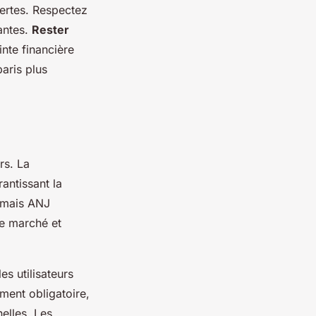
pertes. Respectez
antes.
Rester
inte financière
aris plus
rs. La
rantissant la
ormais ANJ
le marché et
es utilisateurs
ment obligatoire,
elles. Les