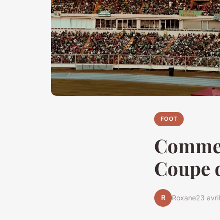
FOOT
Comment
Coupe 
R
Roxane
23 avri