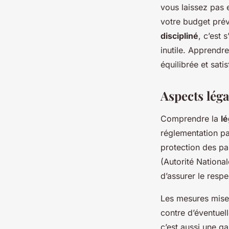
vous laissez pas e
votre budget prév
discipliné
, c’est 
inutile. Apprendr
équilibrée et satis
Aspects lég
Comprendre la
lé
réglementation par
protection des pa
(Autorité National
d’assurer le resp
Les mesures mises 
contre d’éventuel
c’est aussi une g