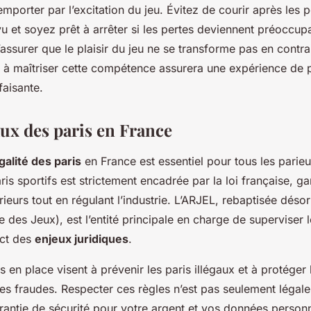
mporter par l’excitation du jeu. Évitez de courir après les 
u et soyez prêt à arrêter si les pertes deviennent préoccup
s’assurer que le plaisir du jeu ne se transforme pas en contra
e à maîtriser cette compétence assurera une expérience de p
faisante.
aux des paris en France
galité des paris
en France est essentiel pour tous les parieu
is sportifs est strictement encadrée par la loi française, ga
rieurs tout en régulant l’industrie. L’ARJEL, rebaptisée dés
e des Jeux), est l’entité principale en charge de superviser 
ect des
enjeux juridiques
.
en place visent à prévenir les paris illégaux et à protéger l
les fraudes. Respecter ces règles n’est pas seulement légale
arantie de sécurité pour votre argent et vos données personn