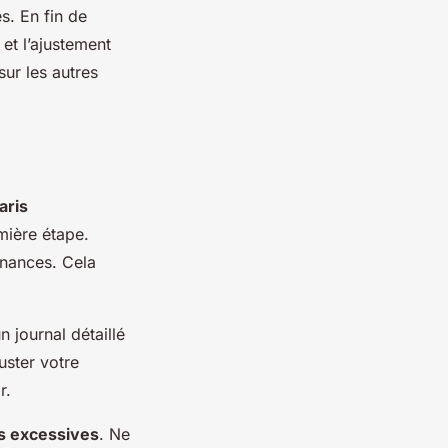
s. En fin de
et l’ajustement
ur les autres
aris
mière étape.
inances. Cela
n journal détaillé
uster votre
r.
s excessives
. Ne