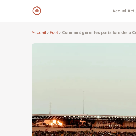
Accueil
Act
Accueil
›
Foot
›
Comment gérer les paris lors de la 