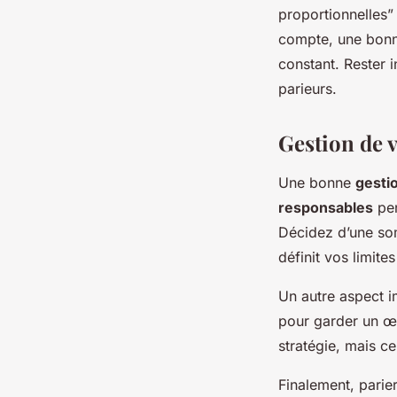
proportionnelles” 
compte, une bonne
constant. Rester 
parieurs.
Gestion de 
Une bonne
gesti
responsables
pen
Décidez d’une so
définit vos limit
Un autre aspect im
pour garder un œi
stratégie, mais ce
Finalement, parie