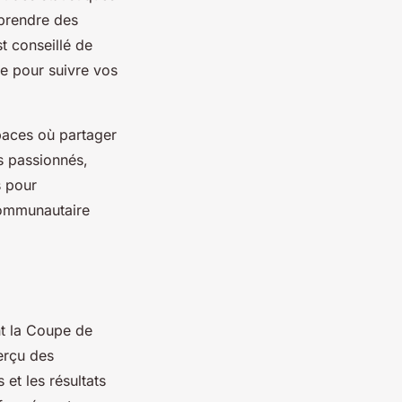
 prendre des
st conseillé de
ive pour suivre vos
paces où partager
s passionnés,
s pour
communautaire
nt la Coupe de
erçu des
et les résultats