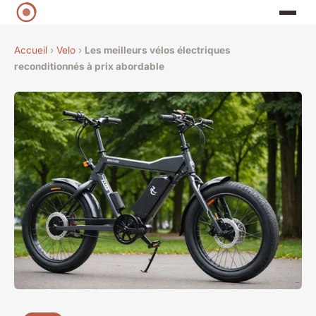
Accueil
›
Velo
›
Les meilleurs vélos électriques
reconditionnés à prix abordable