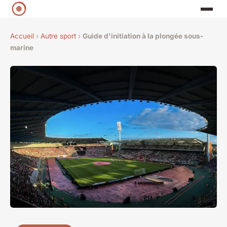
Accueil
›
Autre sport
›
Guide d'initiation à la plongée sous-
marine